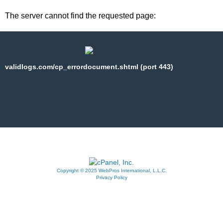
The server cannot find the requested page:
validlogs.com/cp_errordocument.shtml (port 443)
Copyright © 2025 WebPros International, L.L.C.
Privacy Policy