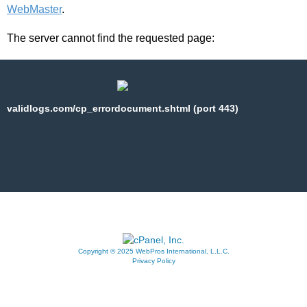
WebMaster
.
The server cannot find the requested page:
validlogs.com/cp_errordocument.shtml (port 443)
Copyright © 2025 WebPros International, L.L.C.
Privacy Policy