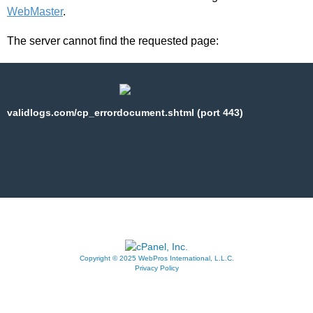
WebMaster
.
The server cannot find the requested page:
validlogs.com/cp_errordocument.shtml (port 443)
Copyright © 2025 WebPros International, L.L.C.
Privacy Policy