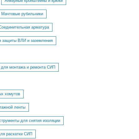
Анкерные кронштейны и крюки
Мачтовые рубильники
Соединительная арматура
я защиты ВЛИ и заземления
 для монтажа и ремонта СИП
ых хомутов
тажной ленты
струменты для снятия изоляции
для раскатки СИП