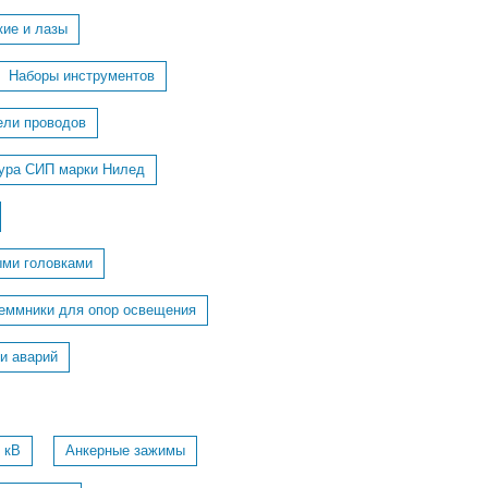
кие и лазы
Наборы инструментов
ели проводов
ура СИП марки Нилед
ыми головками
еммники для опор освещения
и аварий
 кВ
Анкерные зажимы