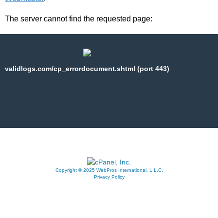
The server cannot find the requested page:
validlogs.com/cp_errordocument.shtml (port 443)
Copyright © 2025 WebPros International, L.L.C.
Privacy Policy