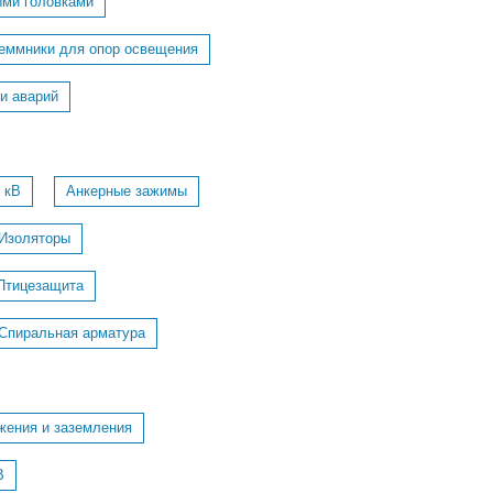
ыми головками
еммники для опор освещения
и аварий
 кВ
Анкерные зажимы
Изоляторы
Птицезащита
Спиральная арматура
жения и заземления
В