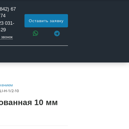
842) 67
 74
Оставить заявку
23 031-
-29
 звонок
яжением
I-Н-1/2-10
ованная 10 мм