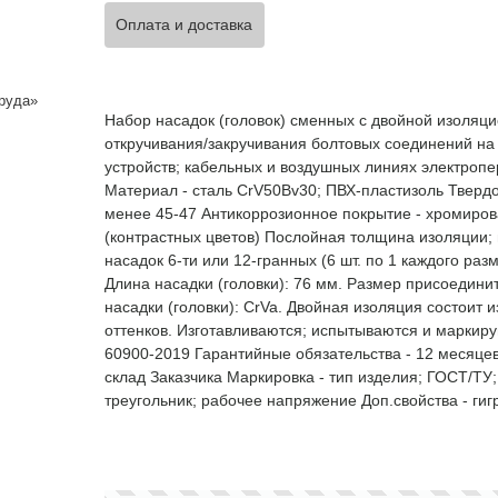
Оплата и доставка
руда»
Набор насадок (головок) сменных с двойной изоляц
откручивания/закручивания болтовых соединений н
устройств; кабельных и воздушных линиях электроп
Материал - сталь CrV50Bv30; ПВХ-пластизоль Твердо
менее 45-47 Антикоррозионное покрытие - хромирова
(контрастных цветов) Послойная толщина изоляции; 
насадок 6-ти или 12-гранных (6 шт. по 1 каждого разме
Длина насадки (головки): 76 мм. Размер присоединит
насадки (головки): CrVa. Двойная изоляция состоит 
оттенков. Изготавливаются; испытываются и маркиру
60900-2019 Гарантийные обязательства - 12 месяце
склад Заказчика Маркировка - тип изделия; ГОСТ/ТУ;
треугольник; рабочее напряжение Доп.свойства - гиг