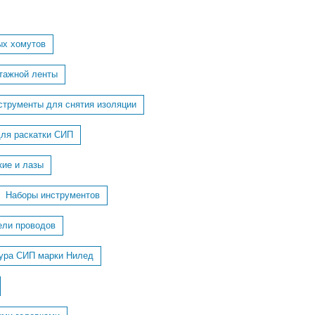
ых хомутов
тажной ленты
струменты для снятия изоляции
для раскатки СИП
кие и лазы
Наборы инструментов
ели проводов
ура СИП марки Нилед