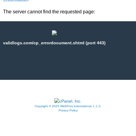
The server cannot find the requested page:
validlogs.com/cp_errordocument.shtml (port 443)
Copyright © 2025 WebPros International, L.L.C.
Privacy Policy