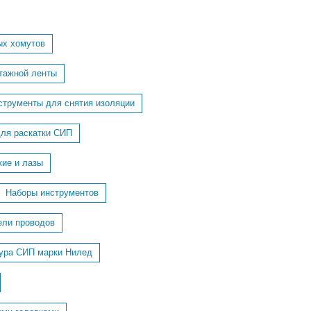
ых хомутов
тажной ленты
струменты для снятия изоляции
для раскатки СИП
кие и лазы
Наборы инструментов
ели проводов
ура СИП марки Нилед