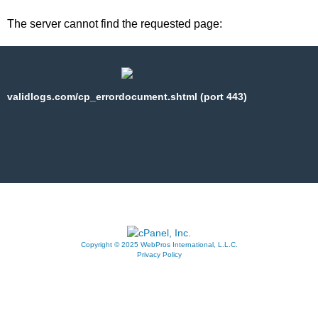
The server cannot find the requested page:
validlogs.com/cp_errordocument.shtml (port 443)
Copyright © 2025 WebPros International, L.L.C.
Privacy Policy