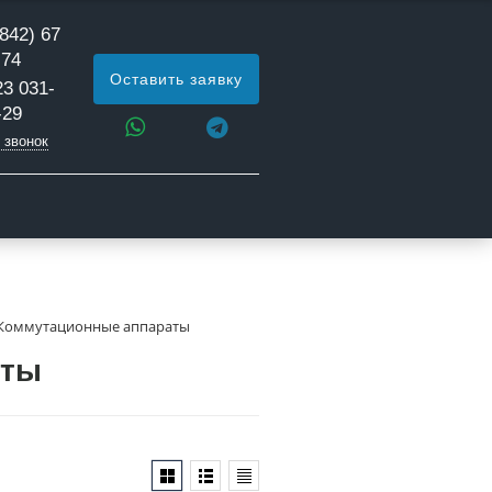
842) 67
 74
Оставить заявку
23 031-
-29
 звонок
Коммутационные аппараты
аты