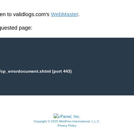
een to validlogs.com's
WebMaster
.
equested page:
/cp_errordocument.shtml (port 443)
Copyright © 2025 WebPros International, L.L.C.
Privacy Policy