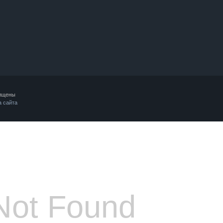
ищены
а сайта
Not Found