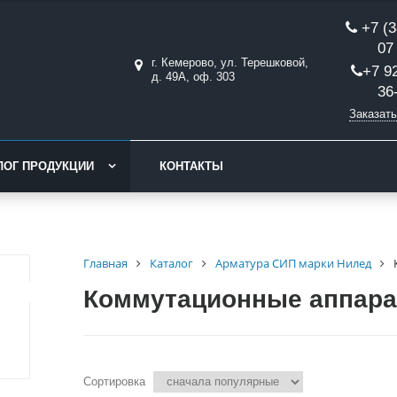
+7 (3
07
г. Кемерово, ул. Терешковой,
+7 9
д. 49А, оф. 303
36
Заказать
ЛОГ ПРОДУКЦИИ
КОНТАКТЫ
Главная
Каталог
Арматура СИП марки Нилед
Коммутационные аппар
Сортировка