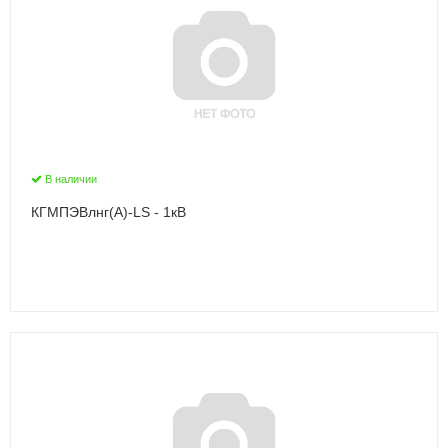
В наличии
КГМПЭВлнг(А)-LS - 1кВ