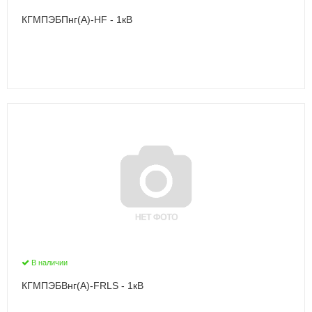
КГМПЭБПнг(А)-HF - 1кВ
В наличии
КГМПЭБВнг(А)-FRLS - 1кВ