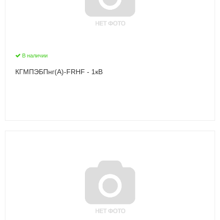
В наличии
КГМПЭБПнг(А)-FRHF - 1кВ