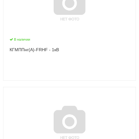
В наличии
КГМППнг(А)-FRHF - 1кВ