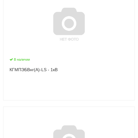
В наличии
КГМПЭБВнг(А)-LS - 1кВ