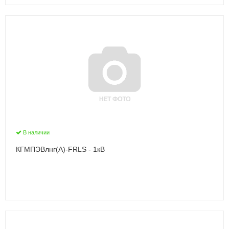
В наличии
КГМПЭВлнг(А)-FRLS - 1кВ