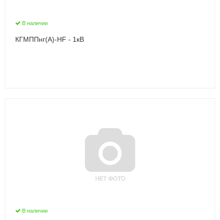
В наличии
КГМППнг(А)-HF - 1кВ
В наличии