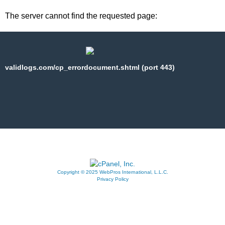
The server cannot find the requested page:
validlogs.com/cp_errordocument.shtml (port 443)
Copyright © 2025 WebPros International, L.L.C.
Privacy Policy