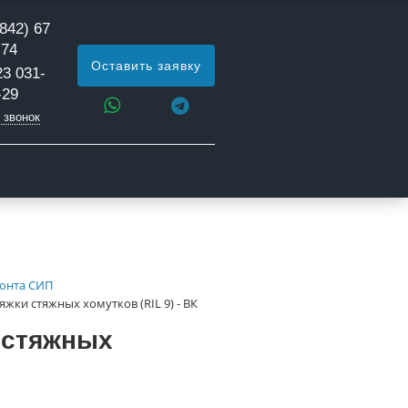
842) 67
 74
Оставить заявку
23 031-
-29
 звонок
онта СИП
яжки стяжных хомутков (RIL 9) - ВК
 стяжных