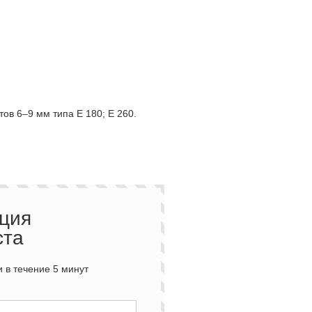
ов 6–9 мм типа E 180; E 260.
ация
ста
 в течение 5 минут