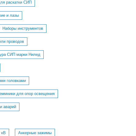
для раскатки СИП
кие и лазы
Наборы инструментов
ели проводов
ура СИП марки Нилед
ыми головками
еммники для опор освещения
и аварий
 кВ
Анкерные зажимы